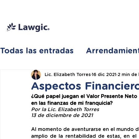
📚 Plan Mensual Lawgic
+150 cu
Todas las entradas
Arrendamien
Migración EUA
fideicomisos
Lic. Elizabeth Torres
16 dic 2021
2 min de 
Aspectos Financiero
¿Qué papel juegan el Valor Presente Neto 
Franquicias y Licencias
Famil
en las finanzas de mi franquicia? 
Por la Lic. Elizabeth Torres
13 de diciembre de 2021
Sociedades Mercantiles
Al momento de aventurarse en el mundo de 
amplio de la rentabilidad de estas, en el