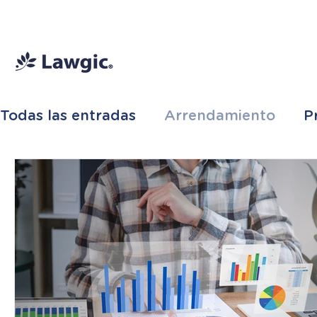
📚 Plan Mensual Lawgic
+150 cu
Todas las entradas
Arrendamiento
P
fideicomisos
Inmobiliario
Franquic
Sociedades Mercantiles