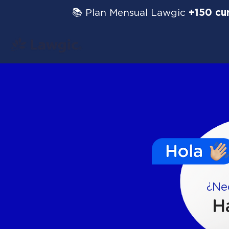
📚 Plan Mensual Lawgic
+150 cu
¿Ne
H