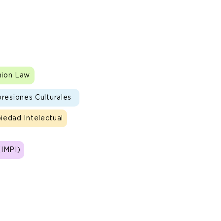
hion Law
resiones Culturales
iedad Intelectual
(IMPI)