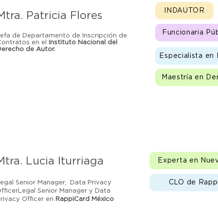
INDAUTOR
Mtra. Patricia Flores
Funcionaria Púb
Jefa de Departamento de Inscripción de
Contratos en el
Instituto Nacional del
Derecho de Autor.
Especialista en
Maestría en D
Mtra. Lucia Iturriaga
Experta en Nuev
CLO de Rappi
egal Senior Manager, Data Privacy
fficerLegal Senior Manager y Data
rivacy Officer en
RappiCard México