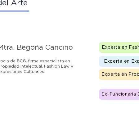
el Arte
Mtra. Begoña Cancino
Experta en Fas
Experta en Exp
Socia de
BCG
, firma especialista en
ropiedad Intelectual, Fashion Law y
xpresiones Culturales.
Experta en Prop
Ex-Funcionaria 