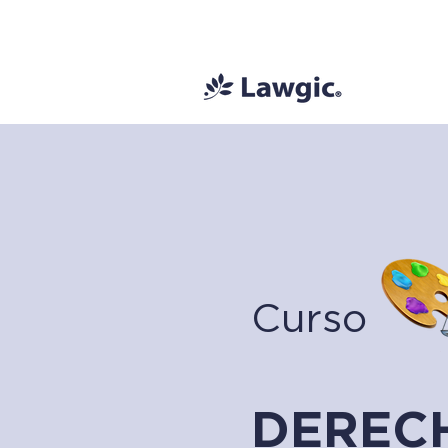
📚 Plan Mens
Curso
DEREC