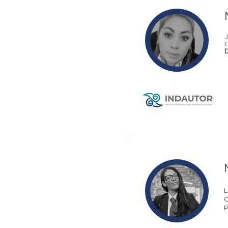
L
O
P