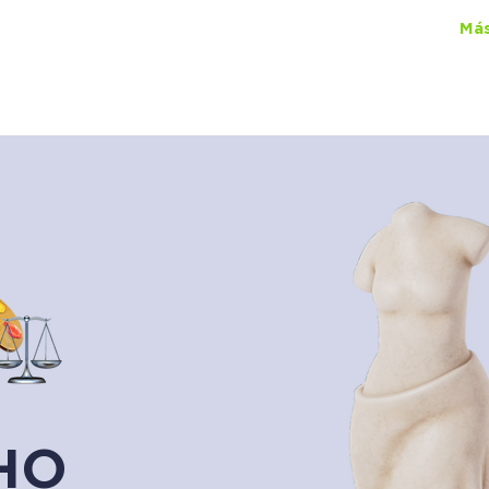
ual Lawgic
+150 cursos
por
$450
al mes
Más
HO