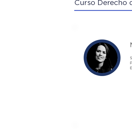
Curso Derecho d
P
E