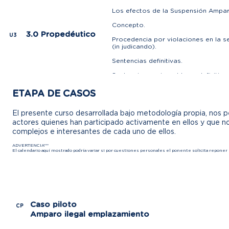
Los efectos de la Suspensión Ampar
Concepto.
3.0 Propedéutico
U3
Procedencia por violaciones en la 
(in judicando).
Sentencias definitivas.
Sentencias equiparables a definitivas
ETAPA DE CASOS
El presente curso desarrollada bajo metodología propia, nos 
actores quienes han participado activamente en ellos y que n
complejos e interesantes de cada uno de ellos.
ADVERTENCIA***
El calendario aquí mostrado podría variar si por cuestiones personales el ponente solicita reponer 
Caso piloto
CP
Amparo ilegal emplazamiento