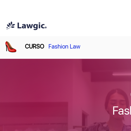
📚 Plan Mensual Lawgic
+150 cu
CURSO
Fashion Law
Fas