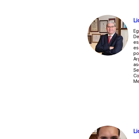
Li
Eg
De
es
es
po
Ar
as
Se
Co
Me
Li