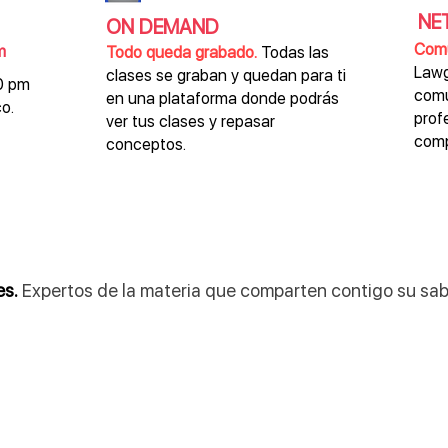
NE
ON DEMAND
Comu
m
Todo queda grabado.
Todas las
Lawg
clases se graban y quedan para ti
00 pm
comu
en una plataforma donde podrás
o.
prof
ver tus clases y repasar
comp
conceptos.
es.
Expertos de la materia que comparten contigo su sab