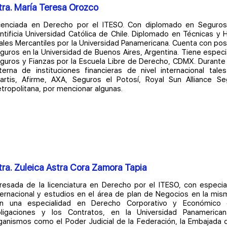
ra. María Teresa Orozco
cenciada en Derecho por el ITESO. Con diplomado en Seguros
ntificia Universidad Católica de Chile. Diplomado en Técnicas y H
ales Mercantiles por la Universidad Panamericana. Cuenta con p
guros en la Universidad de Buenos Aires, Argentina. Tiene espec
guros y Fianzas por la Escuela Libre de Derecho, CDMX. Durant
terna de instituciones financieras de nivel internacional tal
artis, Afirme, AXA, Seguros el Potosí, Royal Sun Alliance Seg
tropolitana, por mencionar algunas.
ra. Zuleica Astra Cora Zamora Tapia
resada de la licenciatura en Derecho por el ITESO, con especi
ternacional y estudios en el área de plan de Negocios en la mism
n una especialidad en Derecho Corporativo y Económico
ligaciones y los Contratos, en la Universidad Panamerica
ganismos como el Poder Judicial de la Federación, la Embajada