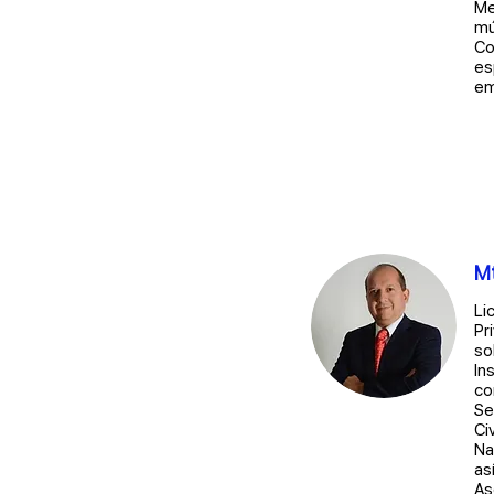
Me
mú
Co
es
em
Mt
Li
Pr
so
In
co
Se
Ci
Na
as
As