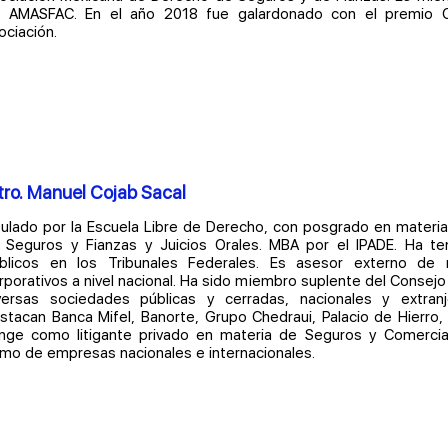
 AMASFAC. En el año 2018 fue galardonado con el premio C
ociación.
ro. Manuel Cojab Sacal
tulado por la Escuela Libre de Derecho, con posgrado en materia d
 Seguros y Fianzas y Juicios Orales. MBA por el IPADE. Ha te
blicos en los Tribunales Federales. Es asesor externo de 
rporativos a nivel nacional. Ha sido miembro suplente del Consejo
versas sociedades públicas y cerradas, nacionales y extran
stacan Banca Mifel, Banorte, Grupo Chedraui, Palacio de Hierro, 
nge como litigante privado en materia de Seguros y Comercial 
mo de empresas nacionales e internacionales.