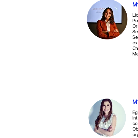
Mt
Li
Po
Or
Se
Se
ex
Ch
Me
Mt
Eg
In
co
Ob
or