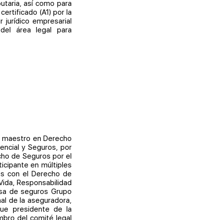
utaria, así como para
ertificado (A1) por la
 jurídico empresarial
del área legal para
 y maestro en Derecho
encial y Seguros, por
cho de Seguros por el
ticipante en múltiples
dos con el Derecho de
Vida, Responsabilidad
resa de seguros Grupo
al de la aseguradora,
Fue presidente de la
bro del comité legal