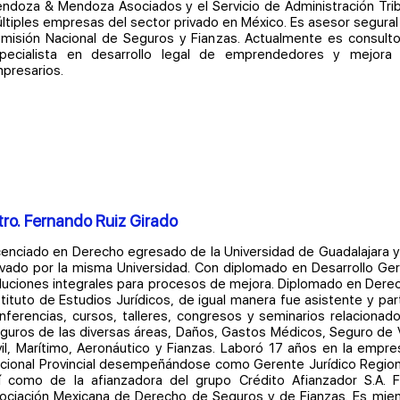
ndoza & Mendoza Asociados y el Servicio de Administración Trib
ltiples empresas del sector privado en México. Es asesor segural c
misión Nacional de Seguros y Fianzas. Actualmente es consultor
pecialista en desarrollo legal de emprendedores y mejora 
presarios.
ro. Fernando Ruiz Girado
cenciado en Derecho egresado de la Universidad de Guadalajara
ivado por la misma Universidad. Con diplomado en Desarrollo Ger
luciones integrales para procesos de mejora. Diplomado en Dere
stituto de Estudios Jurídicos, de igual manera fue asistente y par
nferencias, cursos, talleres, congresos y seminarios relaciona
guros de las diversas áreas, Daños, Gastos Médicos, Seguro de 
vil, Marítimo, Aeronáutico y Fianzas. Laboró 17 años en la emp
cional Provincial desempeñándose como Gerente Jurídico Region
í como de la afianzadora del grupo Crédito Afianzador S.A. 
ociación Mexicana de Derecho de Seguros y de Fianzas. Es miem