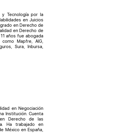
 y Tecnología por la
abilidades en Juicios
osgrado en Derecho de
ialidad en Derecho de
e 11 años fue abogada
es como Mapfre, AIG,
uros, Sura, Inbursa,
alidad en Negociación
a Institución. Cuenta
 en Derecho de las
na. Ha trabajado en
 de México en España,