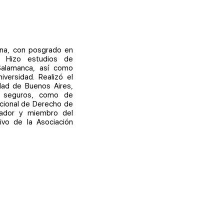
ana, con posgrado en
. Hizo estudios de
Salamanca, así como
versidad. Realizó el
dad de Buenos Aires,
e seguros, como de
acional de Derecho de
dador y miembro del
ivo de la Asociación