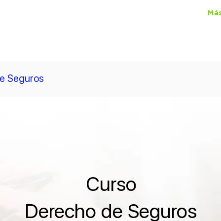
ual Lawgic
+150 cursos
por
$450
al mes
Más
e Seguros
Curso
Derecho de Seguros