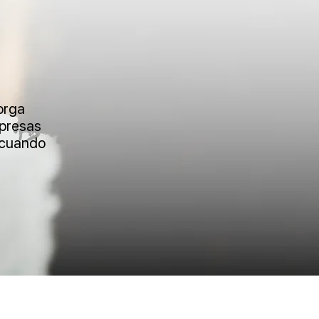
orga
mpresas
 cuando