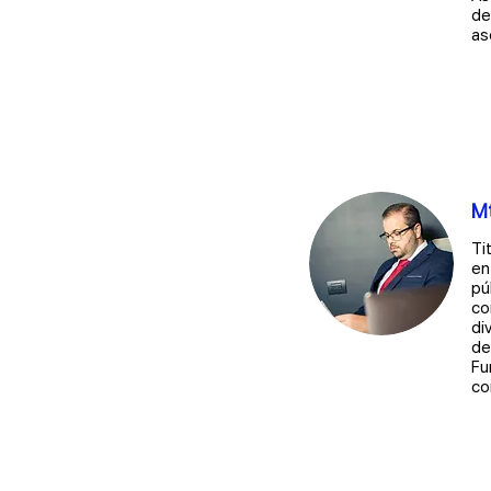
de
as
Mt
Ti
en
pú
co
di
de
Fu
co