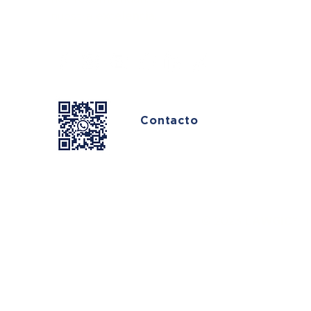
nuestra
excelencia.
Contacto
© 2023
LAWGIC®.
T