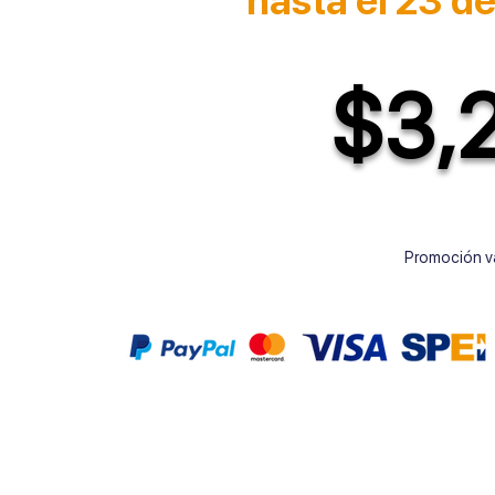
hasta el 23 de
$3,
Promoción vá