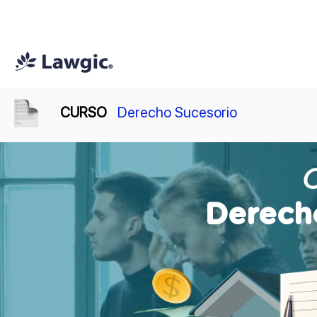
📚 Plan Mensual Lawgic
+150 cu
CURSO
Derecho Sucesorio
Derech